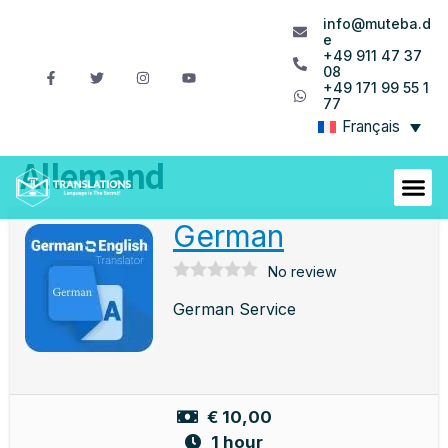
info@muteba.d
e
+49 911 47 37
08
+49 171 99 55 1
77
Français
Allemand
German
No review
German Service
€ 10,00
1 hour