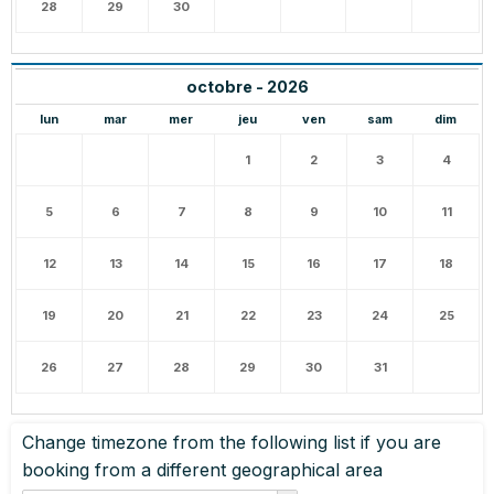
28
29
30
octobre - 2026
lun
mar
mer
jeu
ven
sam
dim
1
2
3
4
5
6
7
8
9
10
11
12
13
14
15
16
17
18
19
20
21
22
23
24
25
26
27
28
29
30
31
Change timezone from the following list if you are
booking from a different geographical area