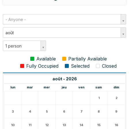
- Anyone -
août
1 person
Available
Partially Available
Fully Occupied
Selected
Closed
août - 2026
lun
mar
mer
jeu
ven
sam
dim
1
2
3
4
5
6
7
8
9
10
11
12
13
14
15
16