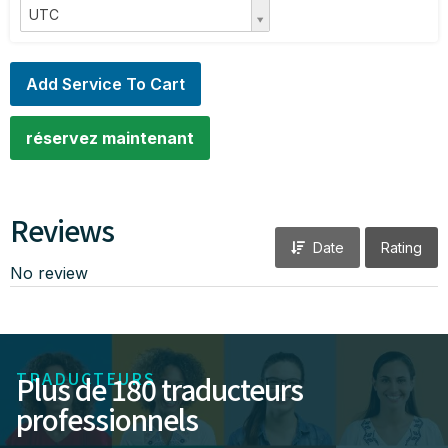
UTC
Add Service To Cart
réservez maintenant
Reviews
Date
Rating
No review
TRADUCTEURS
Plus de 180 traducteurs
professionnels