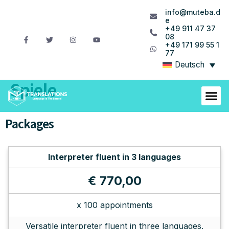
info@muteba.d
e
+49 911 47 37
08
+49 171 99 55 1
77
Deutsch
Spiele
Packages
Interpreter fluent in 3 languages
€ 770,00
x 100 appointments
Versatile interpreter fluent in three languages,