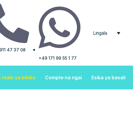
Lingala
911 47 37 08
+49 171 99 55 1 77
ntalo ya biloko
Compte na ngai
Esika ya basali