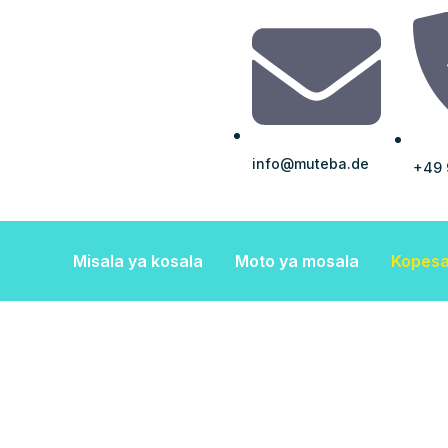
info@muteba.de
+49 
Misala ya kosala
Moto ya mosala
Kopesa 