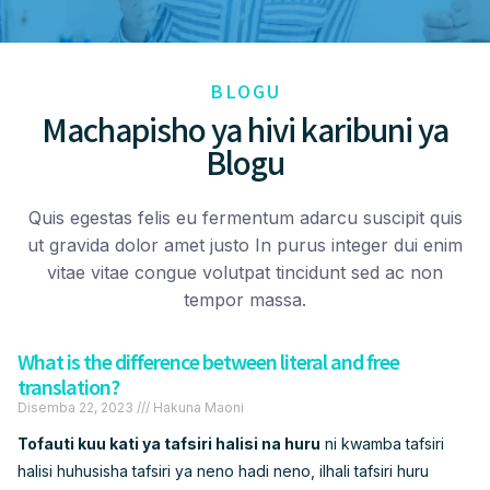
BLOGU
Machapisho ya hivi karibuni ya
Blogu
Quis egestas felis eu fermentum adarcu suscipit quis
ut gravida dolor amet justo In purus integer dui enim
vitae vitae congue volutpat tincidunt sed ac non
tempor massa.
What is the difference between literal and free
translation?
Disemba 22, 2023
Hakuna Maoni
Tofauti kuu kati ya tafsiri halisi na huru
ni kwamba tafsiri
halisi huhusisha tafsiri ya neno hadi neno, ilhali tafsiri huru