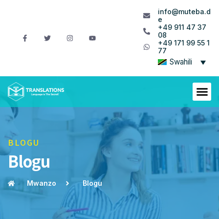
info@muteba.d
e
+49 911 47 37
08
+49 171 99 55 1
77
Swahili
BLOGU
Blogu
Mwanzo
Blogu