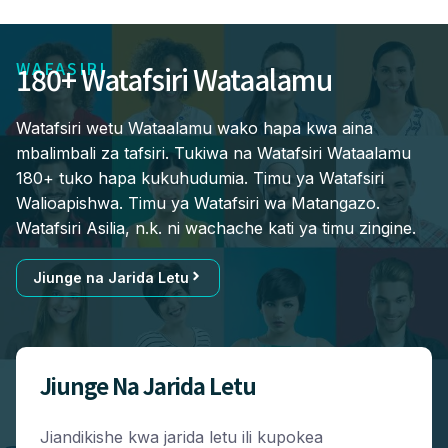
WAFASIRI
180+ Watafsiri Wataalamu
Watafsiri wetu Wataalamu wako hapa kwa aina
mbalimbali za tafsiri. Tukiwa na Watafsiri Wataalamu
180+ tuko hapa kukuhudumia. Timu ya Watafsiri
Walioapishwa. Timu ya Watafsiri wa Matangazo.
Watafsiri Asilia, n.k. ni wachache kati ya timu zingine.
Jiunge na Jarida Letu
Jiunge Na Jarida Letu
Jiandikishe kwa jarida letu ili kupokea