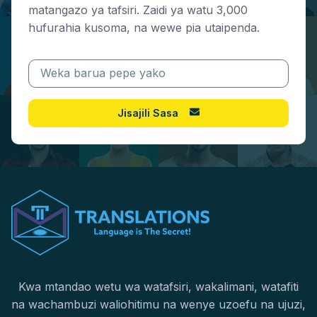
matangazo ya tafsiri. Zaidi ya watu 3,000
hufurahia kusoma, na wewe pia utaipenda.
Jisajili Sasa
Kwa mtandao wetu wa watafsiri, wakalimani, watafiti
na wachambuzi waliohitimu na wenye uzoefu na ujuzi,